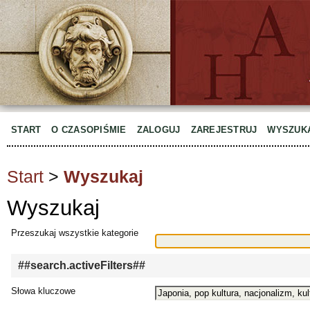
START
O CZASOPIŚMIE
ZALOGUJ
ZAREJESTRUJ
WYSZUK
Start
>
Wyszukaj
Wyszukaj
Przeszukaj wszystkie kategorie
##search.activeFilters##
Słowa kluczowe