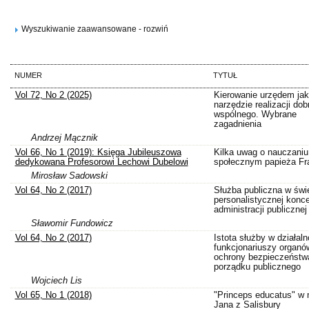
Wyszukiwanie zaawansowane - rozwiń
NUMER
TYTUŁ
Vol 72, No 2 (2025)
Kierowanie urzędem ja
narzędzie realizacji dob
wspólnego. Wybrane
zagadnienia
Andrzej Mącznik
Vol 66, No 1 (2019): Księga Jubileuszowa
Kilka uwag o nauczaniu
dedykowana Profesorowi Lechowi Dubelowi
społecznym papieża Fr
Mirosław Sadowski
Vol 64, No 2 (2017)
Służba publiczna w świe
personalistycznej konce
administracji publicznej
Sławomir Fundowicz
Vol 64, No 2 (2017)
Istota służby w działaln
funkcjonariuszy organó
ochrony bezpieczeństwa
porządku publicznego
Wojciech Lis
Vol 65, No 1 (2018)
"Princeps educatus" w 
Jana z Salisbury