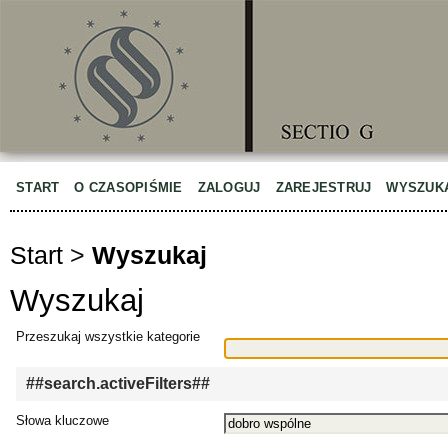
START
O CZASOPIŚMIE
ZALOGUJ
ZAREJESTRUJ
WYSZUK
Start
>
Wyszukaj
Wyszukaj
Przeszukaj wszystkie kategorie
##search.activeFilters##
Słowa kluczowe