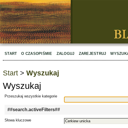
START
O CZASOPIŚMIE
ZALOGUJ
ZAREJESTRUJ
WYSZUK
Start
>
Wyszukaj
Wyszukaj
Przeszukaj wszystkie kategorie
##search.activeFilters##
Słowa kluczowe