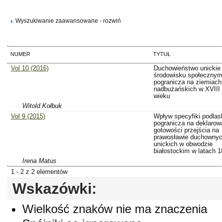
Wyszukiwanie zaawansowane - rozwiń
NUMER
TYTUŁ
Vol 10 (2016)
Duchowieństwo unickie
środowisku społeczny
pogranicza na ziemiach
nadbużańskich w XVIII 
wieku
Witold Kołbuk
Vol 9 (2015)
Wpływ specyfiki podlas
pogranicza na deklarow
gotowości przejścia na
prawosławie duchowny
unickich w obwodzie
białostockim w latach 
Irena Matus
1 - 2 z 2 elementów
Wskazówki:
Wielkość znaków nie ma znaczenia