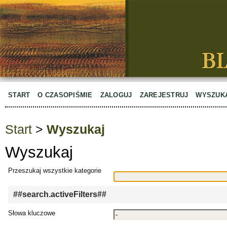
START
O CZASOPIŚMIE
ZALOGUJ
ZAREJESTRUJ
WYSZUK
Start
>
Wyszukaj
Wyszukaj
Przeszukaj wszystkie kategorie
##search.activeFilters##
Słowa kluczowe