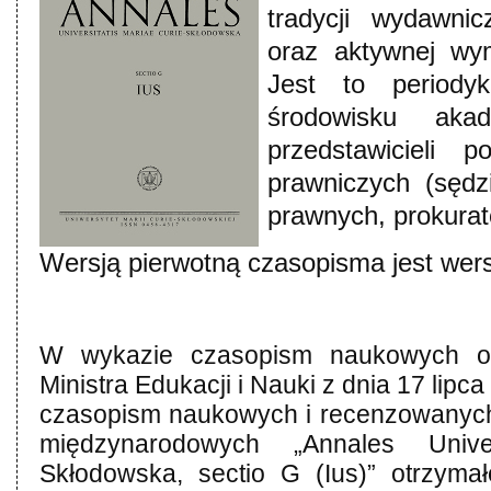
tradycji wydawnic
oraz aktywnej wy
Jest to period
środowisku aka
przedstawicieli 
prawniczych (sęd
prawnych, prokurat
Wersją pierwotną czasopisma jest wers
W wykazie czasopism naukowych o
Ministra Edukacji i Nauki z dnia 17 lipc
czasopism naukowych i recenzowanych 
międzynarodowych „Annales Univer
Skłodowska, sectio G (Ius)” otrzymał