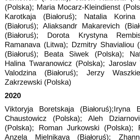
(Polska); Maria Mocarz-Kleindienst (Pol
Karotkaja (Białoruś); Natalia Korina
(Białoruś); Aliaksandr Makarevich (Biał
(Białoruś); Dorota Krystyna Rembi
Ramanava (Litwa); Dzmitry Shavialiou (
(Białoruś); Beata Siwek (Polska); Nata
Halina Twaranowicz (Polska); Jaroslav 
Valodzina (Białoruś); Jerzy Waszkie
Zakrzewski (Polska)
2020
Viktoryja Boretskaja (Białoruś);Iryna 
Chaustowicz (Polska); Aleh Dziarnovic
(Polska); Roman Jurkowski (Polska); 
Anzela Mielnikava (Białoruś); Zhann