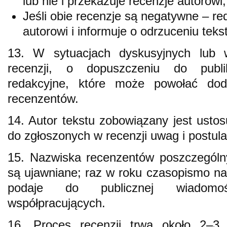
lub nie i przekazuje recenzje autorowi;
Jeśli obie recenzje są negatywne – re
autorowi i informuje o odrzuceniu teks
13. W sytuacjach dyskusyjnych lub 
recenzji, o dopuszczeniu do publi
redakcyjne, które może powołać dod
recenzentów.
14. Autor tekstu zobowiązany jest usto
do zgłoszonych w recenzji uwag i postula
15. Nazwiska recenzentów poszczególny
są ujawniane; raz w roku czasopismo na 
podaje do publicznej wiadomoś
współpracujących.
16. Proces recenzji trwa około 2–3