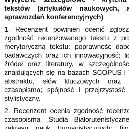
tekstów (artykułów naukowych, a
sprawozdań konferencyjnych)
1. Recenzent powinien ocenić zgłoszo
zgodność recenzowanego tekstu z pro
merytoryczną tekstu; poprawność dob
badawczych oraz ich innowacyjność; l
źródeł oraz literatury, w szczególności
znajdujących się na bazach SCOPUS i 
abstraktu, słów kluczowych oraz b
czasopisma; spójność i przejrzystość
stylistyczny.
2. Recenzent ocenia zgodność recenzo
czasopisma „Studia Białorutenistyczn
zakresu nauk humanistycznych: filol