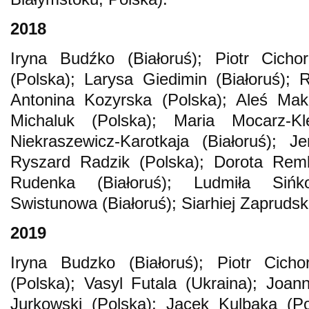
2018
Iryna Budźko (Białoruś); Piotr Cichor
(Polska); Larysa Giedimin (Białoruś);
Antonina Kozyrska (Polska); Aleś Maka
Michaluk (Polska); Maria Mocarz-Kl
Niekraszewicz-Karotkaja (Białoruś); Je
Ryszard Radzik (Polska); Dorota Remb
Rudenka (Białoruś); Ludmiła Sińk
Swistunowa (Białoruś); Siarhiej Zaprudski
2019
Iryna Budzko (Białoruś); Piotr Cichor
(Polska); Vasyl Futala (Ukraina); Joa
Jurkowski (Polska); Jacek Kulbaka (Po